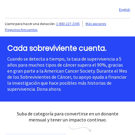
English
Llame para hacer una donación:
1-800-227-2345
Más opciones
Preguntas frecuentes
Cada sobreviviente cuenta.
Cuando se detecta a tiempo, la tasa de supervivencia a 5
años para muchos tipos de cáncer supera el 90%, gracias
en gran parte a la American Cancer Society. Durante el Mes
de los Sobrevivientes de Cáncer, tu apoyo ayuda a financiar
la investigación que hace posibles más historias de
supervivencia. Dona ahora.
Suba de categoría para convertirse en un donante
mensual y tener un impacto continuo.