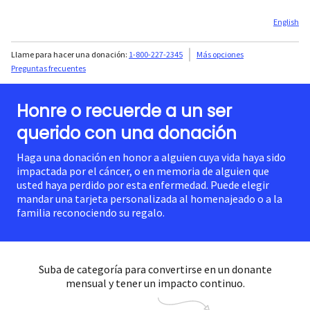
English
Llame para hacer una donación:
1-800-227-2345
Más opciones
Preguntas frecuentes
Honre o recuerde a un ser
querido con una donación
Haga una donación en honor a alguien cuya vida haya sido
impactada por el cáncer, o en memoria de alguien que
usted haya perdido por esta enfermedad. Puede elegir
mandar una tarjeta personalizada al homenajeado o a la
familia reconociendo su regalo.
Suba de categoría para convertirse en un donante
mensual y tener un impacto continuo.