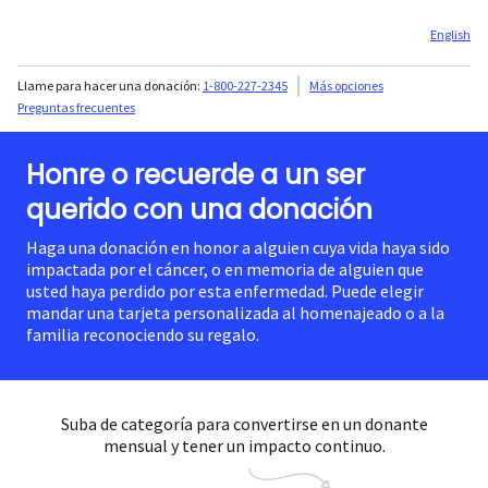
English
Llame para hacer una donación:
1-800-227-2345
Más opciones
Preguntas frecuentes
Honre o recuerde a un ser
querido con una donación
Haga una donación en honor a alguien cuya vida haya sido
impactada por el cáncer, o en memoria de alguien que
usted haya perdido por esta enfermedad. Puede elegir
mandar una tarjeta personalizada al homenajeado o a la
familia reconociendo su regalo.
Suba de categoría para convertirse en un donante
mensual y tener un impacto continuo.