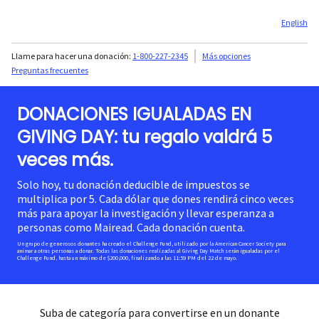
English
Llame para hacer una donación:
1-800-227-2345
Más opciones
Preguntas frecuentes
DONACIONES IGUALADAS EN
GIVING DAY: tu regalo valdrá 5
veces más.
Solo hoy, tu donación deducible de impuestos se
multiplica por 5. Cada dólar que dones rendirá cinco veces
más para apoyar la investigación y llevar esperanza a
personas como Mairead. Cada donación cuenta.
Un grupo de generosos donantes ha creado el Challenge Fund, utilizado por la American Cancer Society para
animar a otras personas a donar. Todas las donaciones realizadas al Giving Day Match serán igualadas por el
Challenge Fund, hasta un máximo de $200,000, finalizando a las 11:59 PM del 22 de mayo.
Suba de categoría para convertirse en un donante